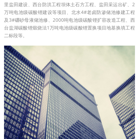
里盐田建设、西台防洪工程坝体土石方工程、盐田采运出矿、2
万吨电池级碳酸锂建设等项目、北水4#老卤防渗储池修建工程
及3#硼砂母液储池修、2000吨电池级碳酸锂扩容改造工程、西
台盐湖碳酸锂煅烧法1万吨电池级碳酸锂置换项目地基换填工程
二标段等。